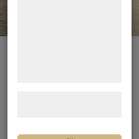
indsamle oplysninger om dig til forskellige
formål, herunder: Tilpasning af annoncering,
bedre brugeroplevelse, funktionalitet,
statistik og marketing. Disse oplysninger
kan blive delt med annoncerings- og
analysepartnere, som kan kombinere dem
med data, du tidligere har givet dem eller
de har indsamlet gennem din brug af deres
tjenester. Ved at klikke på 'OK' giver du
samtykke til disse formål.
Læs mere om vores brug af cookies og
behandling af persondata på vores
hjemmeside.