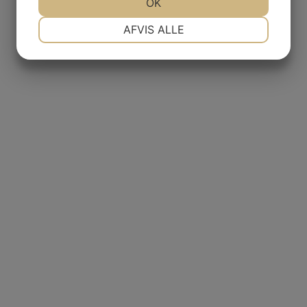
OK
NØDVENDIGE
PRÆFERENCER
AFVIS ALLE
MARKETING
STATISTIK